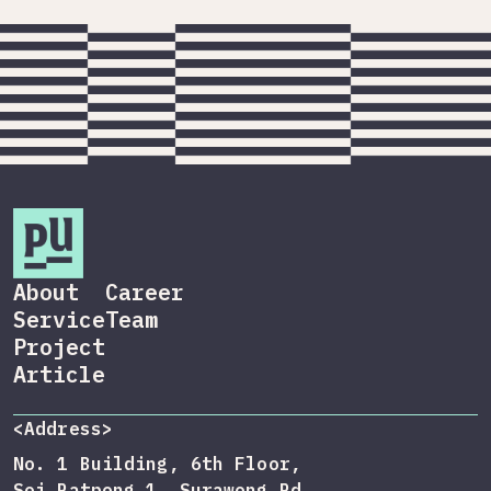
About
Career
Service
Team
Project
Article
<Address>
No. 1 Building, 6th Floor,
Soi Patpong 1, Surawong Rd,