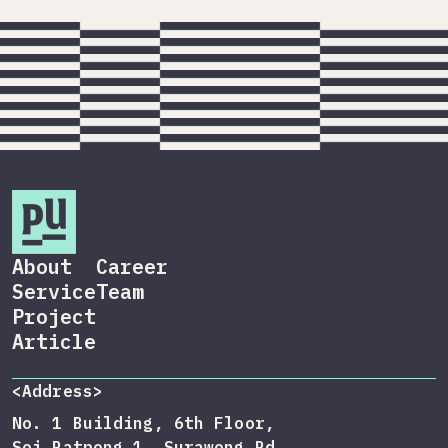
About
Career
Service
Team
Project
Article
<Address>
No. 1 Building, 6th Floor,
Soi Patpong 1, Surawong Rd,