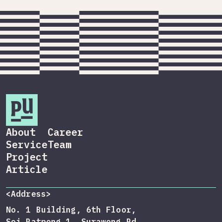
About
Career
Service
Team
Project
Article
<Address>
No. 1 Building, 6th Floor,
Soi Patpong 1, Surawong Rd,